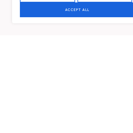
ACCEPT ALL
CONTACTA CON NOSOTROS
+34 625 935 620
Visitas con cita previa
Carrer 29, Nave 215
46470 Catarroja
Valencia | España
CUÉNTANOS TU PROYECTO