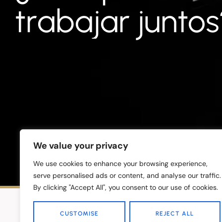
o
n
c
s
t
junto
r
r
a
j
a
b
We value your privacy
We use cookies to enhance your browsing experience,
serve personalised ads or content, and analyse our traffic.
By clicking "Accept All", you consent to our use of cookies.
CUSTOMISE
REJECT ALL